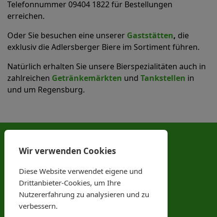
Telefonnummer 09404 1822 für Bestellungen
erreichen.
Oder Sie besuchen eine unserer
Gaststätten
,
die
exklusiv die Adlersberger Biere im Sortiment führen.
Natürlich erhalten Sie unsere Bierspezialitäten auch in
zahlreichen
Getränkemärkten
und
Tankstellen
in
und um Regensburg.
Anschrift & Kontakt
Wir verwenden Cookies
Prösslbräu Adlersberg GbR
Diese Website verwendet eigene und
Dominikanerinnenstr. 2-3
93186 Adlersberg
Drittanbieter-Cookies, um Ihre
Nutzererfahrung zu analysieren und zu
Tel. Nr.: 09404 1822
verbessern.