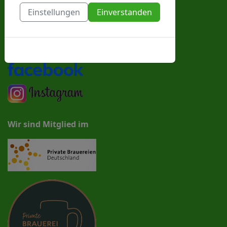
proesslbraeu@t-online.de
Einstellungen
Einverstanden
Folgen Sie uns
Cookies-Richtlinie
Wir sind Mitglied im