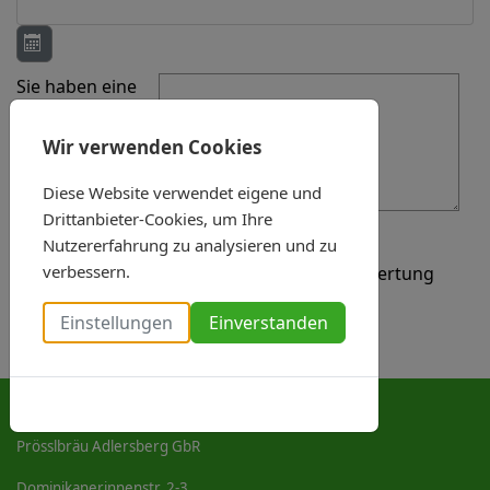
Kalender öffnen
Sie haben eine
Frage oder
besondere
Wir verwenden Cookies
Wünsche?
Diese Website verwendet eigene und
Drittanbieter-Cookies, um Ihre
Datenschutz
Nutzererfahrung zu analysieren und zu
verbessern.
Datenschutz: Ich stimme der internen Verwertung
meiner personenbezogenen Daten zu
Einstellungen
Einverstanden
Anschrift & Kontakt
Cookies-Richtlinie
Prösslbräu Adlersberg GbR
Dominikanerinnenstr. 2-3