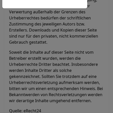
Cookies-Richtlinie
Bearbeitung, Verbreitung und jede Art der
Verwertung außerhalb der Grenzen des
Urheberrechtes bedürfen der schriftlichen
Zustimmung des jeweiligen Autors bzw.
Erstellers. Downloads und Kopien dieser Seite
sind nur für den privaten, nicht kommerziellen
Gebrauch gestattet.
Soweit die Inhalte auf dieser Seite nicht vom
Betreiber erstellt wurden, werden die
Urheberrechte Dritter beachtet. Insbesondere
werden Inhalte Dritter als solche
gekennzeichnet. Sollten Sie trotzdem auf eine
Urheberrechtsverletzung aufmerksam werden,
bitten wir um einen entsprechenden Hinweis. Bei
Bekanntwerden von Rechtsverletzungen werden
wir derartige Inhalte umgehend entfernen.
Quelle: eRecht24