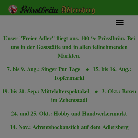
Unser "Freier Adler" fliegt aus. 100 % Prösslbräu.
Bei
uns in der Gaststätte und
in allen teilnehmenden
Märkten.
7. bis 9. Aug.: Singer Pur Tage
●
15. bis 16. Aug.:
Töpfermarkt
19. bis 20. Sep.:
Mittelalterspektakel
●
3. Okt.: Boxen
im Zehentstadl
24. und 25. Okt.: Hobby und Handwerkermarkt
14. Nov.: Adventsbockanstich auf dem Adlersberg